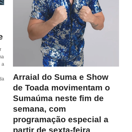
e
r
ma
 a
Arraial do Suma e Show
da
de Toada movimentam o
Sumaúma neste fim de
semana, com
programação especial a
partir de sexta-feira