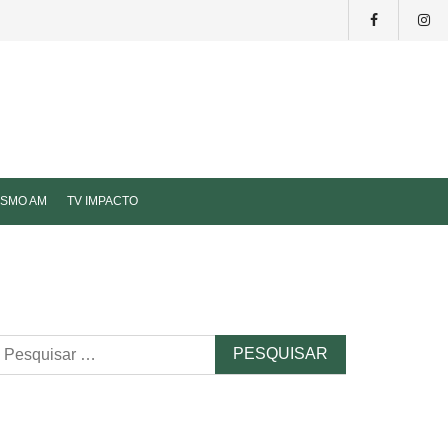
ISMO AM
TV IMPACTO
esquisar
r: