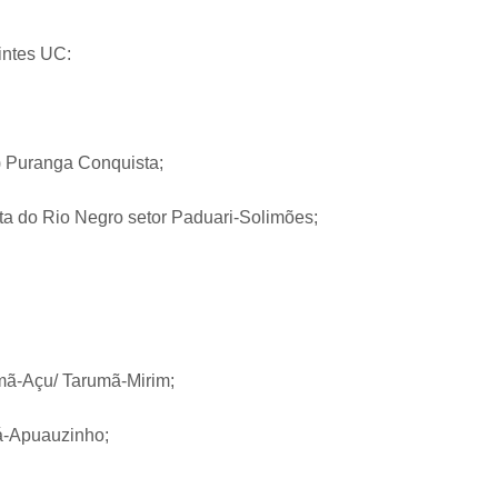
uintes UC:
 Puranga Conquista;
ta do Rio Negro setor Paduari-Solimões;
ã-Açu/ Tarumã-Mirim;
á-Apuauzinho;