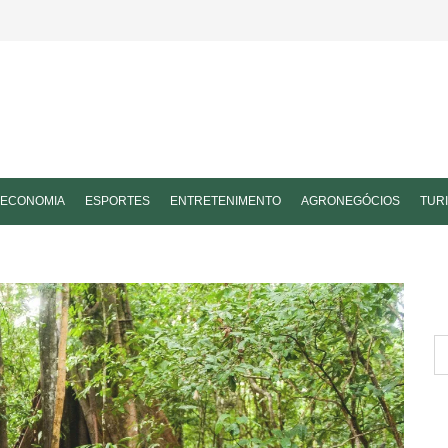
ECONOMIA
ESPORTES
ENTRETENIMENTO
AGRONEGÓCIOS
TUR
P
po