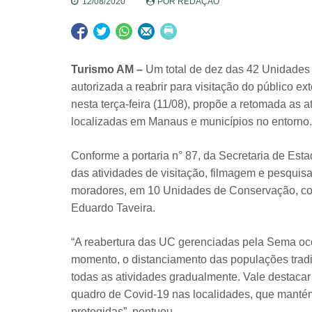
12/08/2020
POR
REDAÇÃO
Turismo AM –
Um total de dez das 42 Unidades
autorizada a reabrir para visitação do público ex
nesta terça-feira (11/08), propõe a retomada as a
localizadas em Manaus e municípios no entorno.
Conforme a portaria n° 87, da Secretaria de Est
das atividades de visitação, filmagem e pesquisa
moradores, em 10 Unidades de Conservação, con
Eduardo Taveira.
“A reabertura das UC gerenciadas pela Sema oco
momento, o distanciamento das populações tradi
todas as atividades gradualmente. Vale destaca
quadro de Covid-19 nas localidades, que manté
protegidas”, pontuou.