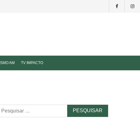
ISMO AM
TV IMPACTO
esquisar
r: