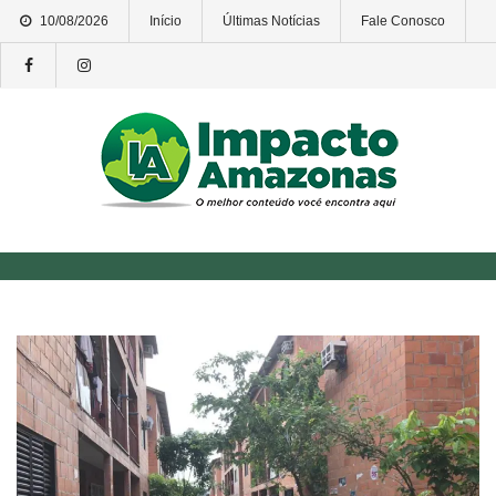
Skip
10/08/2026
Início
Últimas Notícias
Fale Conosco
to
content