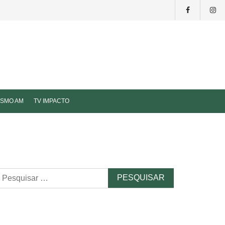
ISMO AM
TV IMPACTO
esquisar
r: