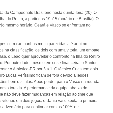
a do Campeonato Brasileiro nesta quinta-feira (20). O
lha do Retiro, a partir das 19h15 (horário de Brasília). O
 No mesmo horário, Ceará e Vasco se enfrentam no
uipes com campanhas muito parecidas até aqui no
os na classificação, os dois com uma vitória, um empate
asa, o Leão quer aproveitar o confronto na Ilha do Retiro
ão. Por outro lado, mesmo em crise financeira, o Santos
otar o Athletico-PR por 3 a 1. O técnico Cuca tem dois
iro Lucas Veríssimo ficam de fora devido a lesões.
ções bem distintas. Após perder para o Vasco na rodada
om a torcida. A performance da equipe abaixo do
que não deve fazer mudanças em relação ao time que
itórias em dois jogos, o Bahia vai disputar a primeira
do adversário para continuar com os 100% de