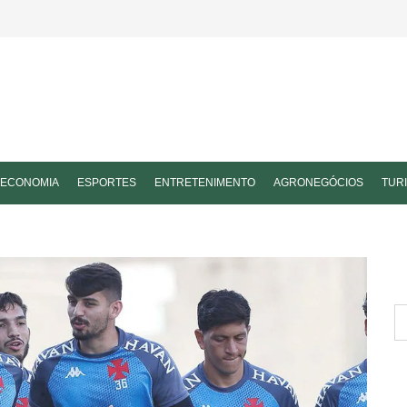
ECONOMIA
ESPORTES
ENTRETENIMENTO
AGRONEGÓCIOS
TUR
P
po