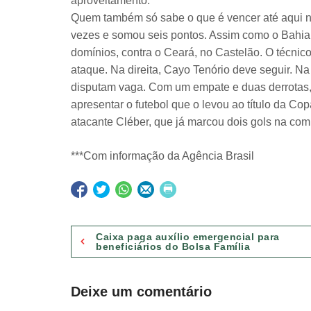
aproveitamento.
Quem também só sabe o que é vencer até aqui no
vezes e somou seis pontos. Assim como o Bahia, 
domínios, contra o Ceará, no Castelão. O técnic
ataque. Na direita, Cayo Tenório deve seguir. N
disputam vaga. Com um empate e duas derrotas, o 
apresentar o futebol que o levou ao título da C
atacante Cléber, que já marcou dois gols na com
***Com informação da Agência Brasil
Navegação
Caixa paga auxílio emergencial para
beneficiários do Bolsa Família
de
Post
Deixe um comentário