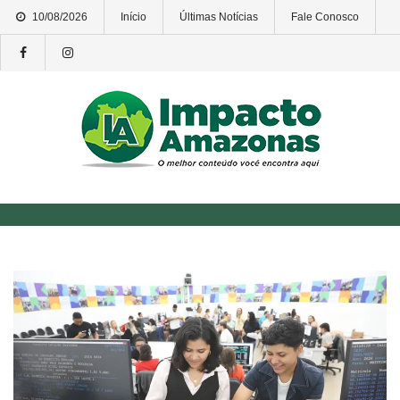
Skip
10/08/2026
Início
Últimas Notícias
Fale Conosco
to
content