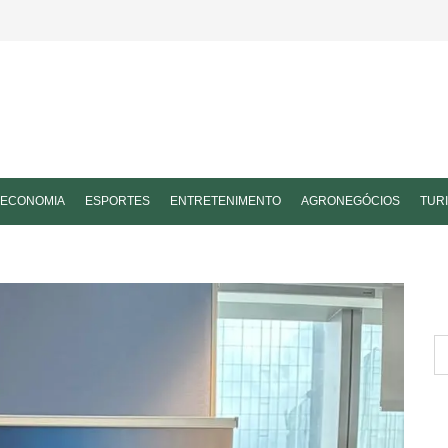
ECONOMIA
ESPORTES
ENTRETENIMENTO
AGRONEGÓCIOS
TUR
P
po