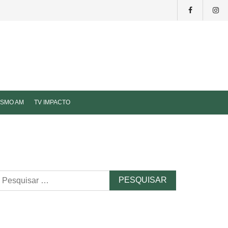
ISMO AM
TV IMPACTO
esquisar
r: