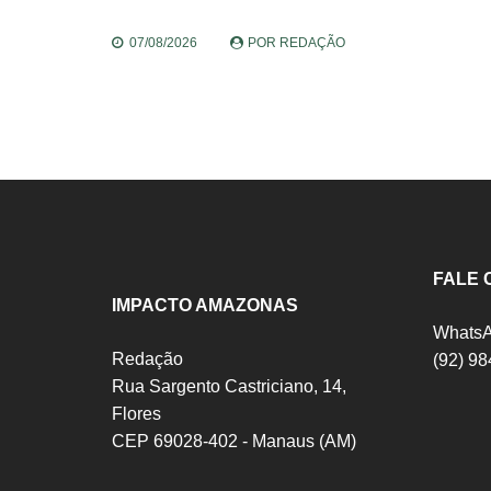
07/08/2026
POR
REDAÇÃO
FALE 
IMPACTO AMAZONAS
Whats
Redação
(92) 9
Rua Sargento Castriciano, 14,
Flores
CEP 69028-402 - Manaus (AM)