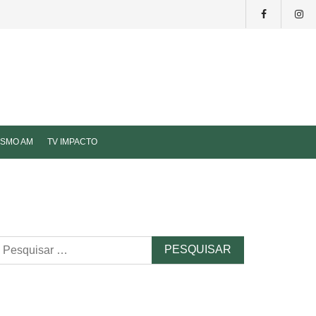
ISMO AM
TV IMPACTO
esquisar
r: