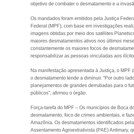
objetivo de combater o desmatamento e a invasão
Os mandados foram emitidos pela Justiça Feder
Federal (MPF), com base em investigações realiz
imagens obtidas por meio dos satélites Planetsc
maiores desmatamentos ativos nos últimos meses
constantemente os maiores focos de desmatament
responsabilizar as pessoas vinculadas aos ilícito
Na manifestação apresentada à Justiça, o MPF
o desmatamento tende a diminuir. “Por outro lado
planejamentos de grandes derrubadas para o futu
públicos”, afirmou o órgão.
Força-tarefa do MPF – Os municípios de Boca d
desmatamento, foco de crimes ambientais, e faz
Amazônia. Os desmatamentos identificados pelas
Assentamento Agroextrativista (PAE) Antimary, qu