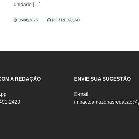
unidade […]
06/08/2026
POR
REDAÇÃO
COM A REDAÇÃO
ENVIE SUA SUGESTÃO
App
E-mail:
8491-2429
impactoamazonasredacao@g