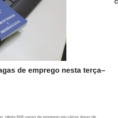
C
agas de emprego nesta terça–
s, oferta 606 vagas de emprego em várias áreas de