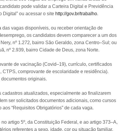
 candidato pode validar a Carteira Digital e Previdência
 Digital” ou acessar o site
http://gov.br/trabalho
.
a das vagas disponíveis, ou receber orientação de
ro–desemprego, os candidatos devem comparecer a um dos
Nery, nº 1.272, bairro São Geraldo, zona Centro–Sul; ou
, nº 2.939, bairro Cidade de Deus, zona Norte.
ante de vacinação (Covid–19), currículo, certificados
, CTPS, comprovante de escolaridade e residência).
 documentos originais.
cadastros atualizados, especialmente ao finalizarem
dem ser solicitados documentos adicionais, como cursos
nto aos “Requisitos Obrigatórios” de cada vaga.
o artigo 5º, da Constituição Federal, e ao artigo 373–A,
rios referentes a sexo, idade, cor ou situação familiar,