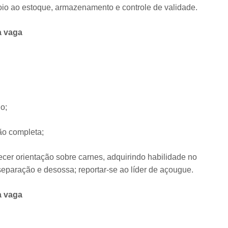
io ao estoque, armazenamento e controle de validade.
a vaga
o;
o completa;
necer orientação sobre carnes, adquirindo habilidade no
separação e desossa; reportar-se ao líder de açougue.
a vaga