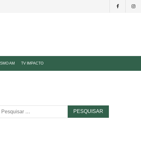
ISMO AM
TV IMPACTO
esquisar
r: