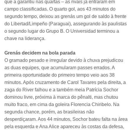
que a garantiu nas quartas – as rivais já entraram em
campo classificadas. O quarto gol, aos 43 minutos do
segundo tempo, deixou as grenás um gol de saldo à frente
do Libertad/Limpeño (Paraguai), assegurando às paulistas
o segundo lugar do Grupo B. O Universidad terminou a
chave na liderança.
Grenás decidem na bola parada
O gramado pesado e irregular devido à chuva prejudicou
as duas equipes, que acumularam passes errados. A
primeira oportunidade do primeiro tempo veio aos 38
minutos. Após cruzamento de Carol Tavares pela direita, a
zaga do River falhou e a também meia Patrícia Sochor
dominou livre, próxima à marca do pênalti, mas chutou
muito fraco, em cima da goleira Florencia Chiribelo. Na
segunda chance, porém, as brasileiras não
desperdiçaram. Aos 44 minutos, Sochor bateu falta na área
pela esquerda e Ana Alice apareceu às costas da defesa,