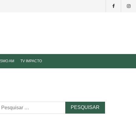
ISMO AM
TV IMPACTO
esquisar
r: