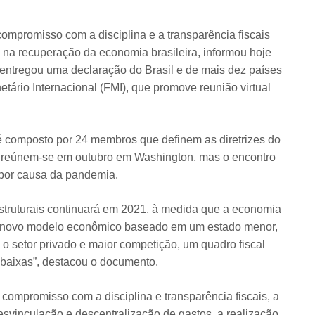
ompromisso com a disciplina e a transparência fiscais
 na recuperação da economia brasileira, informou hoje
 entregou uma declaração do Brasil e de mais dez países
ário Internacional (FMI), que promove reunião virtual
é composto por 24 membros que definem as diretrizes do
l reúnem-se em outubro em Washington, mas o encontro
, por causa da pandemia.
truturais continuará em 2021, à medida que a economia
um novo modelo econômico baseado em um estado menor,
o setor privado e maior competição, um quadro fiscal
s baixas”, destacou o documento.
e compromisso com a disciplina e transparência fiscais, a
 desvinculação e descentralização de gastos, a realização