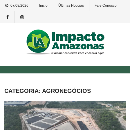
Skip
07/08/2026
Início
Últimas Notícias
Fale Conosco
to
content
CATEGORIA:
AGRONEGÓCIOS